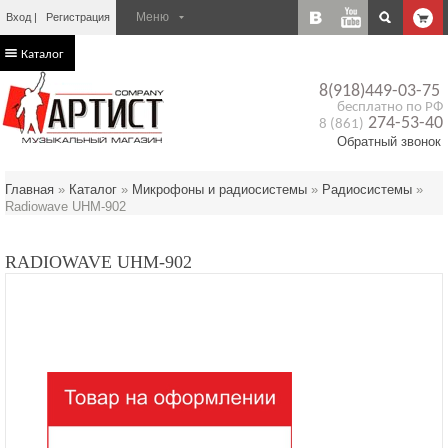
Вход
Регистрация
Каталог
8(918)449-03-75
бесплатно по РФ
274-53-40
8 (861)
Обратный звонок
Главная
»
Каталог
»
Микрофоны и радиосистемы
»
Радиосистемы
»
Radiowave UHM-902
RADIOWAVE UHM-902