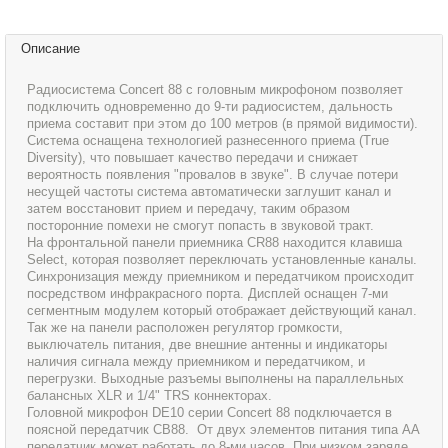
Описание
Радиосистема Concert 88 с головным микрофоном позволяет
подключить одновременно до 9-ти радиосистем, дальность
приема составит при этом до 100 метров (в прямой видимости).
Система оснащена технологией разнесенного приема (True
Diversity), что повышает качество передачи и снижает
вероятность появления "провалов в звуке". В случае потери
несущей частоты система автоматически заглушит канал и
затем восстановит прием и передачу, таким образом
посторонние помехи не смогут попасть в звуковой тракт.
На фронтальной панели приемника CR88 находится клавиша
Select, которая позволяет переключать установленные каналы.
Синхронизация между приемником и передатчиком происходит
посредством инфракрасного порта. Дисплей оснащен 7-ми
сегментным модулем который отображает действующий канал.
Так же на панели расположен регулятор громкости,
выключатель питания, две внешние антенны и индикаторы
наличия сигнала между приемником и передатчиком, и
перегрузки. Выходные разъемы выполнены на параллельных
балансных XLR и 1/4" TRS коннекторах.
Головной микрофон DE10 серии Concert 88 подключается в
поясной передатчик CB88. От двух элементов питания типа AA
передатчик может работать до 8-ми часов. При низком заряде