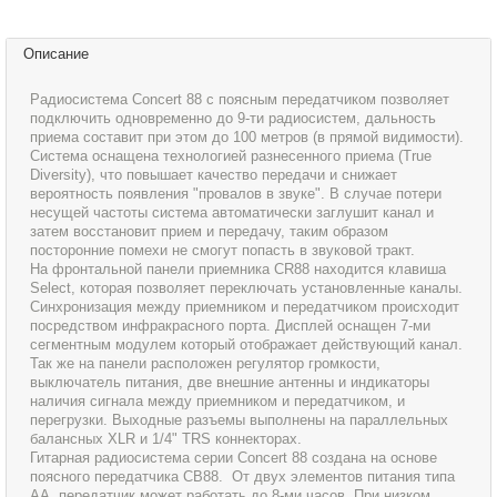
Описание
Радиосистема Concert 88 с поясным передатчиком позволяет
подключить одновременно до 9-ти радиосистем, дальность
приема составит при этом до 100 метров (в прямой видимости).
Система оснащена технологией разнесенного приема (True
Diversity), что повышает качество передачи и снижает
вероятность появления "провалов в звуке". В случае потери
несущей частоты система автоматически заглушит канал и
затем восстановит прием и передачу, таким образом
посторонние помехи не смогут попасть в звуковой тракт.
На фронтальной панели приемника CR88 находится клавиша
Select, которая позволяет переключать установленные каналы.
Синхронизация между приемником и передатчиком происходит
посредством инфракрасного порта. Дисплей оснащен 7-ми
сегментным модулем который отображает действующий канал.
Так же на панели расположен регулятор громкости,
выключатель питания, две внешние антенны и индикаторы
наличия сигнала между приемником и передатчиком, и
перегрузки. Выходные разъемы выполнены на параллельных
балансных XLR и 1/4" TRS коннекторах.
Гитарная радиосистема серии Concert 88 создана на основе
поясного передатчика CB88. От двух элементов питания типа
AA, передатчик может работать до 8-ми часов. При низком