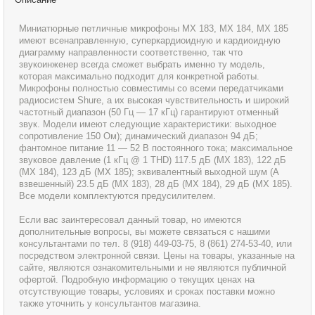
Миниатюрные петличные микрофоны MX 183, MX 184, MX 185
имеют всенаправленную, суперкардиоидную и кардиоидную
диаграмму направленности соответственно, так что
звукоинженер всегда сможет выбрать именно ту модель,
которая максимально подходит для конкретной работы.
Микрофоны полностью совместимы со всеми передатчиками
радиосистем Shure, а их высокая чувствительность и широкий
частотный диапазон (50 Гц — 17 кГц) гарантируют отменный
звук. Модели имеют следующие характеристики: выходное
сопротивление 150 Ом); динамический диапазон 94 дБ;
фантомное питание 11 — 52 В постоянного тока; максимальное
звуковое давление (1 кГц @ 1 THD) 117.5 дБ (MX 183), 122 дБ
(MX 184), 123 дБ (MX 185); эквивалентный выходной шум (A
взвешенный) 23.5 дБ (MX 183), 28 дБ (MX 184), 29 дБ (MX 185).
Все модели комплектуются предусилителем.
Если вас заинтересовал данный товар, но имеются
дополнительные вопросы, вы можете связаться с нашими
консультантами по тел. 8 (918) 449-03-75, 8 (861) 274-53-40, или
посредством электронной связи. Цены на товары, указанные на
сайте, являются ознакомительными и не являются публичной
офертой. Подробную информацию о текущих ценах на
отсутствующие товары, условиях и сроках поставки можно
также уточнить у консультантов магазина.