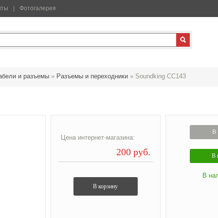
кты
Фотогалерея
абели и разъемы
»
Разъемы и переходники
»
Soundking CC143
В 
Цена интернет-магазина:
200 руб.
В 
В на
В корзину