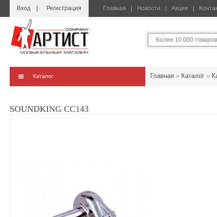
Вход
Регистрация
Главная
Новости
Акции
Конта
Главная
»
Каталог
»
К
Каталог
SOUNDKING CC143