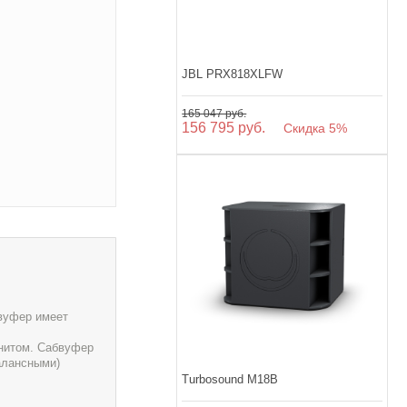
JBL PRX818XLFW
165 047 руб.
156 795 руб.
Скидка 5%
бвуфер имеет
нитом. Сабвуфер
алансными)
Turbosound M18B