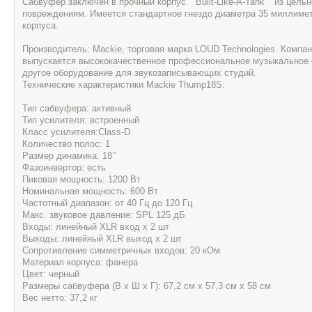
Сабвуфер заключен в прочный корпус ""Built-Like-A-Tank"" из це
повреждениям. Имеется стандартное гнездо диаметра 35 миллимет
корпуса.
Производитель: Mackie, торговая марка LOUD Technologies. Компан
выпускается высококачественное профессиональное музыкальное о
другое оборудование для звукозаписывающих студий.
Технические характеристики Mackie Thump18S:
Тип сабвуфера: активный
Тип усилителя: встроенный
Класс усилителя:Class-D
Количество полос: 1
Размер динамика: 18’’
Фазоинвертор: есть
Пиковая мощность: 1200 Вт
Номинальная мощность: 600 Вт
Частотный диапазон: от 40 Гц до 120 Гц
Макс. звуковое давление: SPL 125 дБ
Входы: линейный XLR вход х 2 шт
Выходы: линейный XLR выход х 2 шт
Сопротивление симметричных входов: 20 кОм
Материал корпуса: фанера
Цвет: черный
Размеры сабвуфера (В х Ш х Г): 67,2 см x 57,3 см x 58 см
Вес нетто: 37,2 кг