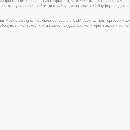
льной фанеры со специальным покрытием, устойчивым к истиранию и меха
ров для установки стойки типа сабвуфер-сателлит. Сабвуфер представл
ия Mackie Designs, Inc. была основана в США. Сейчас под торговой мар
борудование, такое, как микшеры, студийные мониторы и акустические 