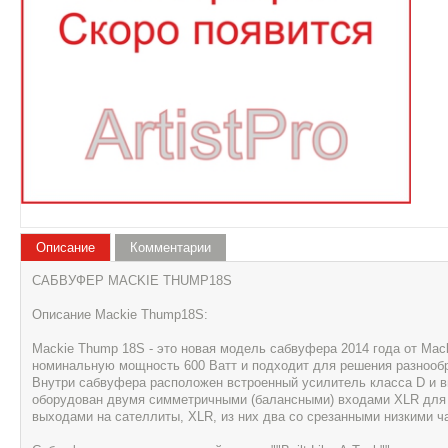
Описание
Комментарии
САБВУФЕР MACKIE THUMP18S
Описание Mackie Thump18S:
Mackie Thump 18S - это новая модель сабвуфера 2014 года от Mac
номинальную мощность 600 Ватт и подходит для решения разнообр
Внутри сабвуфера расположен встроенный усилитель класса D и
оборудован двумя симметричными (балансными) входами XLR для 
выходами на сателлиты, XLR, из них два со срезанными низкими ч