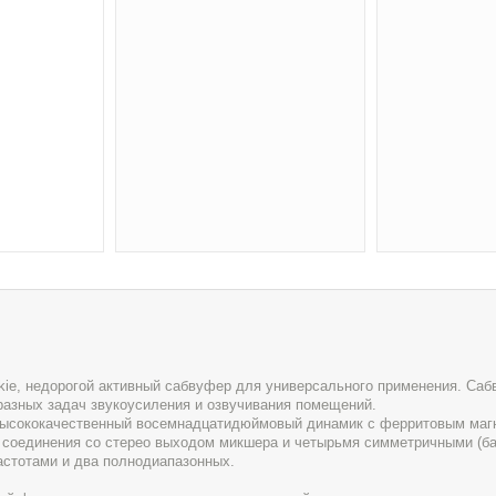
kie, недорогой активный сабвуфер для универсального применения. Са
азных задач звукоусиления и озвучивания помещений.
 высококачественный восемнадцатидюймовый динамик с ферритовым маг
соединения со стерео выходом микшера и четырьмя симметричными (б
астотами и два полнодиапазонных.