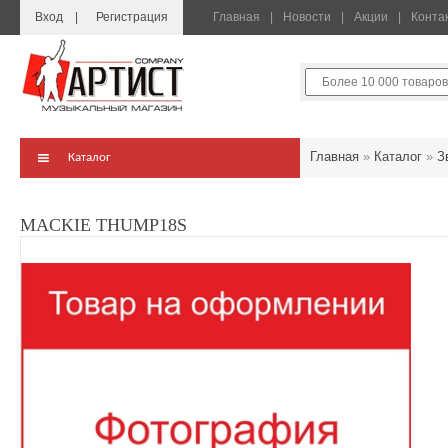
Вход
Регистрация
Главная
Новости
Акции
Конта
Главная
»
Каталог
»
З
Каталог
MACKIE THUMP18S