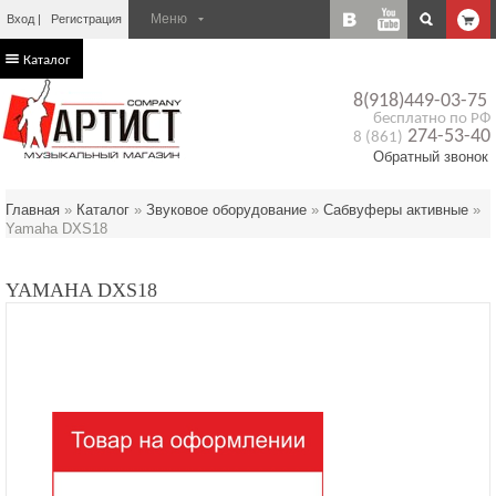
Вход
Регистрация
Каталог
8(918)449-03-75
бесплатно по РФ
274-53-40
8 (861)
Обратный звонок
Главная
»
Каталог
»
Звуковое оборудование
»
Сабвуферы активные
»
Yamaha DXS18
YAMAHA DXS18