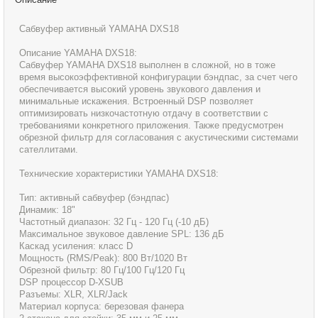
Сабвуфер активный YAMAHA DXS18
Описание YAMAHA DXS18:
Сабвуфер YAMAHA DXS18 выполнен в сложной, но в тоже
время высокоэффективной конфигурации бэндпас, за счет чего
обеспечивается высокий уровень звукового давления и
минимальные искажения. Встроенный DSP позволяет
оптимизировать низкочастотную отдачу в соответствии с
требованиями конкретного приложения. Также предусмотрен
обрезной фильтр для согласования с акустическими системами
сателлитами.
Технические хорактеристики YAMAHA DXS18:
Тип: активный сабвуфер (бэндпас)
Динамик: 18"
Частотный диапазон: 32 Гц - 120 Гц (-10 дБ)
Максимальное звуковое давление SPL: 136 дБ
Каскад усиления: класс D
Мощность (RMS/Peak): 800 Вт/1020 Вт
Обрезной фильтр: 80 Гц/100 Гц/120 Гц
DSP процессор D-XSUB
Разъемы: XLR, XLR/Jack
Материал корпуса: березовая фанера