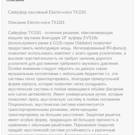
Сабвуфер пассивный Electro-voice TX1181
Описание Electro-voice TX1181:
Сабвуфер TX1181 - отличное решение, обеспечивающее
мощное звучание благодаря 18" вуферу EVS18s
(используемого ранее в G118 серии Gladiator) позволяет
предоставить необходимую мощь. Интегрированный ВЧ-фильтр
позволяет использовать комплект с всего одним усилителем, а
высокая чувствительность не требует наличие дорогого
усилителя для достижения требуемого звукового давления.
Особое внимание следует обратить на данную серию
музыкальным коллективам с небольшим бюджетом т.к. эти
системы легко транспортировать, благодаря прямоугольной
форме корпуса, которая позволяет легко складывать
акустические системы в любом имеющемся объёме (багажник
или салон автомобиля). Имеет универсальные ручки, которые
позволяют брать акустическую систему в любом положении.
Опционально, акустическая система комплектуется
транспортировочными роликами, облегчающими
транспортировку на большие расстояния. Защитная решётка
имеет особую форму, придающую ей большую прочность в
сравнении с обычными решётками. Порошковое покрытие
придаёт акустической системе устойчивость к различным