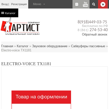
Вход
Регистрация
Каталог
8(918)449-03-75
бесплатно по РФ
274-53-40
8 (861)
Обратный звонок
Главная
»
Каталог
»
Звуковое оборудование
»
Сабвуферы пассивные
»
Electro-voice TX1181
ELECTRO-VOICE TX1181