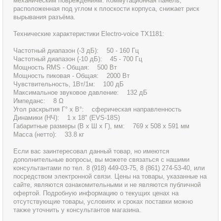
механическим повреждениям. Коммутационная панель,
расположенная под углом к плоскости корпуса, снижает риск
вырывания разъёма.
Технические характеристики Electro-voice TX1181:
Частотный диапазон (-3 дБ): 50 - 160 Гц
Частотный диапазон (-10 дБ): 45 - 700 Гц
Мощность RMS - Общая: 500 Вт
Мощность пиковая - Общая: 2000 Вт
Чувствительность, 1Вт/1м: 100 дБ
Максимальное звуковое давление: 132 дБ
Импеданс: 8 Ω
Угол раскрытия Г° x В°: сферическая направленность
Динамики (НЧ): 1 x 18" (EVS-18S)
Габаритные размеры (В x Ш x Г), мм: 769 x 508 x 591 мм
Масса (нетто): 33.8 кг
Если вас заинтересовал данный товар, но имеются
дополнительные вопросы, вы можете связаться с нашими
консультантами по тел. 8 (918) 449-03-75, 8 (861) 274-53-40, или
посредством электронной связи. Цены на товары, указанные на
сайте, являются ознакомительными и не являются публичной
офертой. Подробную информацию о текущих ценах на
отсутствующие товары, условиях и сроках поставки можно
также уточнить у консультантов магазина.