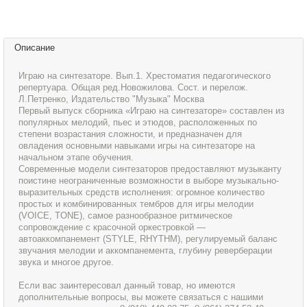
Описание
Играю на синтезаторе. Вып.1. Хрестоматия педагогического
репертуара. Общая ред.Новожилова. Сост. и перелож.
Л.Петренко, Издательство "Музыка" Москва
Первый выпуск сборника «Играю на синтезаторе» составлен из
популярных мелодий, пьес и этюдов, расположенных по
степени возрастания сложности, и предназначен для
овладения основными навыками игры на синтезаторе на
начальном этапе обучения.
Современные модели синтезаторов предоставляют музыканту
поистине неограниченные возможности в выборе музыкально-
выразительных средств исполнения: огромное количество
простых и комбинированных тембров для игры мелодии
(VOICE, TONE), самое разнообразное ритмическое
сопровождение с красочной оркестровкой —
автоаккомпанемент (STYLE, RHYTHM), регулируемый баланс
звучания мелодии и аккомпанемента, глубину реверберации
звука и многое другое.
Если вас заинтересовал данный товар, но имеются
дополнительные вопросы, вы можете связаться с нашими