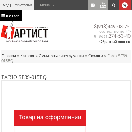
Вход
Регистрация
Каталог
8(918)449-03-75
бесплатно по РФ
274-53-40
8 (861)
Обратный звонок
Главная
»
Каталог
»
Смычковые инструменты
»
Скрипки
»
Fabio SF39-
015EQ
FABIO SF39-015EQ