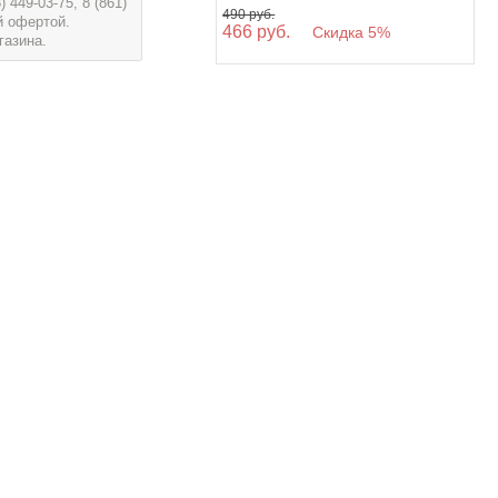
449-03-75, 8 (861)
490 руб.
й офертой.
466 руб.
Скидка 5%
газина.