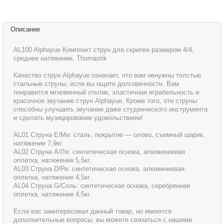
Описание
AL100 Alphayue Комплект струн для скрипки размером 4/4,
среднее натяжение, Thomastik
Качество струн Alphayue означает, что вам ненужны толстые
стальные струны, если вы ищите долговечности. Вам
понравится мгновенный отклик, эластичная играбельность и
красочное звучание струн Alphayue. Кроме того, эти струны
способны улучшить звучание даже студенческого инструмента
и сделать музицирование удовольствием!
AL01 Струна Е/Ми: сталь, покрытие — олово, съемный шарик,
натяжение 7,9кг.
AL02 Струна А/Ля: синтетическая основа, алюминиевая
оплетка, натяжение 5,5кг.
AL03 Струна D/Ре: синтетическая основа, алюминиевая
оплетка, натяжение 4,5кг.
AL04 Струна G/Соль: синтетическая основа, серебрянная
оплетка, натяжение 4,5кг.
Если вас заинтересовал данный товар, но имеются
дополнительные вопросы, вы можете связаться с нашими