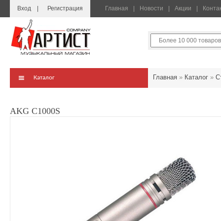
Вход
Регистрация
Главная
Новости
Акции
Конта
Главная
»
Каталог
»
С
Каталог
AKG C1000S