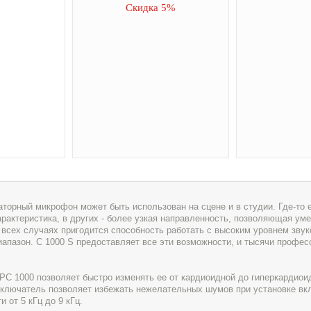
Скидка 5%
аторный микрофон может быть использован на сцене и в студии. Где-то
характеристика, в других - более узкая направленность, позволяющая у
 всех случаях пригодится способность работать с высоким уровнем звук
апазон. С 1000 S предоставляет все эти возможности, и тысячи профес
РС 1000 позволяет быстро изменять ее от кардиоидной до гиперкардиои
ыключатель позволяет избежать нежелательных шумов при установке вк
 от 5 кГц до 9 кГц.