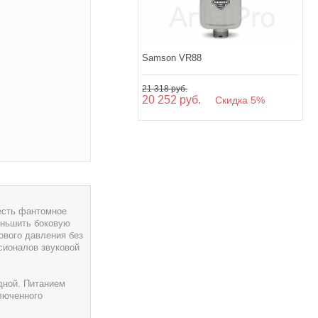
Samson VR88
21 318 руб.
20 252 руб.
Скидка 5%
 есть фантомное
меньшить боковую
ового давления без
сионалов звуковой
дной. Питанием
люченного