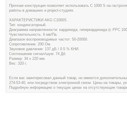
Прочная конструкция позволяет использовать С 1000 S на гастроля
работы в домашних и project-студиях.
ХАРАКТЕРИСТИКИ AKG C1000S
Тип: конденсаторный.
Диаграмма направленности: кардиоида, гиперкардиоида (с PPC 100
Чувствительность: 6 мв/Па.
Диапазон воспроизводимых частот: 50-20000.
Сопротивление: 200 Ом.
Звуковое давление: 137 дБ / 0.5 % КНИ.
Соотношение сигнал/шум: 74 Дб.
Размер: 34 х 220 мм.
Вес: 320 г.
Если вас заинтересовал данный товар, но имеются дополнительные 
274-53-40, или посредством электронной связи. Цены на товары, 
Подробную информацию о текущих ценах на отсутствующие товары, 