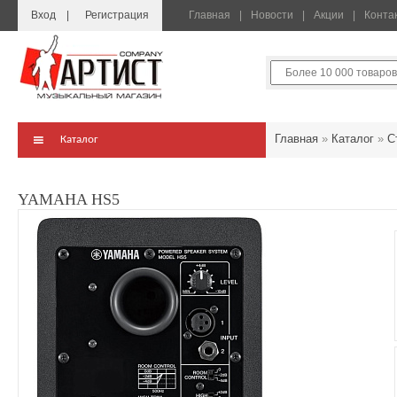
Вход
Регистрация
Главная
Новости
Акции
Конта
Главная
»
Каталог
»
С
Каталог
YAMAHA HS5