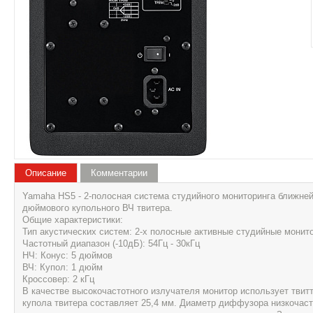
Описание
Комментарии
Yamaha HS5 - 2-полосная система студийного мониторинга ближне
дюймового купольного ВЧ твитера.
Общие характеристики:
Тип акустических систем: 2-х полосные активные студийные мони
Частотный диапазон (-10дБ): 54Гц - 30кГц
НЧ: Конус: 5 дюймов
ВЧ: Купол: 1 дюйм
Кроссовер: 2 кГц
В качестве высокочастотного излучателя монитор использует твит
купола твитера составляет 25,4 мм. Диаметр диффузора низкочас