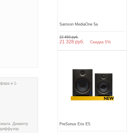
Samson MediaOne 5a
22 450 руб.
21 328 руб.
Скидка 5%
фера и 1-
риала. Диаметр
PreSonus Eris E5
м диффузор