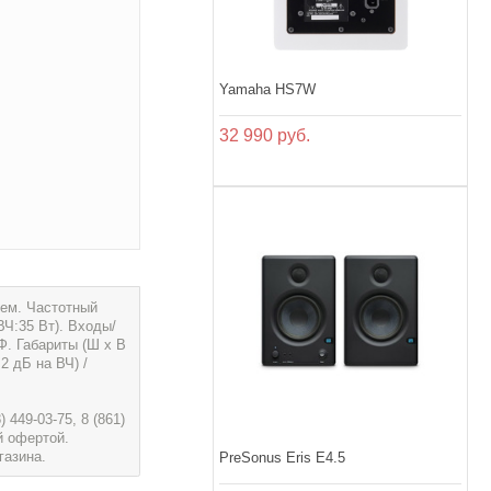
Yamaha HS7W
32 990 руб.
ием. Частотный
Ч:35 Вт). Входы/
 Габариты (Ш х В
2 дБ на ВЧ) /
449-03-75, 8 (861)
й офертой.
газина.
PreSonus Eris E4.5