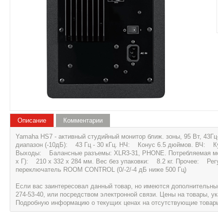
Описание
Комментарии
Yamaha HS7 - активный студийный монитор ближ. зоны, 95 Вт, 43Г
диапазон (-10дБ): 43 Гц - 30 кГц. НЧ: Конус 6.5 дюймов. ВЧ: Ку
Выходы: Балансные разъемы: XLR3-31, PHONE. Потребляемая м
х Г): 210 х 332 х 284 мм. Вес без упаковки: 8.2 кг. Прочее: Регу
переключатель ROOM CONTROL (0/-2/-4 дБ ниже 500 Гц)
Если вас заинтересовал данный товар, но имеются дополнительные 
274-53-40, или посредством электронной связи. Цены на товары, 
Подробную информацию о текущих ценах на отсутствующие товары, 