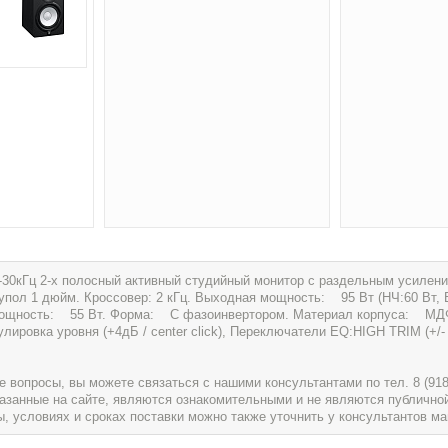
ц-30кГц 2-х полосный активный студийный монитор с раздельным усилен
пол 1 дюйм. Кроссовер: 2 кГц. Выходная мощность: 95 Вт (НЧ:60 Вт, В
ощность: 55 Вт. Форма: С фазоинвертором. Материал корпуса: МДФ.
лировка уровня (+4дБ / center click), Переключатели EQ:HIGH TRIM (+/- 
вопросы, вы можете связаться с нашими консультантами по тел. 8 (918) 
указанные на сайте, являются ознакомительными и не являются публично
условиях и сроках поставки можно также уточнить у консультантов ма