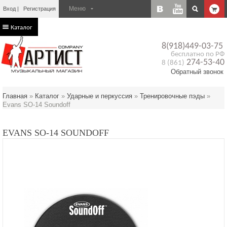
Вход
Регистрация
Каталог
8(918)449-03-75
бесплатно по РФ
274-53-40
8 (861)
Обратный звонок
Главная
»
Каталог
»
Ударные и перкуссия
»
Тренировочные пэды
»
Evans SO-14 Soundoff
EVANS SO-14 SOUNDOFF