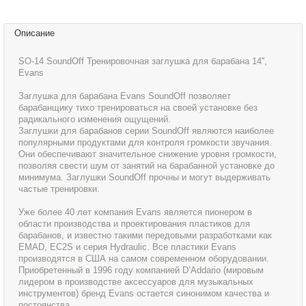
Описание
SO-14 SoundOff Тренировочная заглушка для барабана 14'',
Evans
Заглушка для барабана Evans SoundOff позволяет
барабанщику тихо тренироваться на своей установке без
радикального изменения ощущений.
Заглушки для барабанов серии SoundOff являются наиболее
популярными продуктами для контроля громкости звучания.
Они обеспечивают значительное снижение уровня громкости,
позволяя свести шум от занятий на барабанной установке до
минимума. Заглушки SoundOff прочны и могут выдерживать
частые тренировки.
Уже более 40 лет компания Evans является пионером в
области производства и проектирования пластиков для
барабанов, и известно такими передовыми разработками как
EMAD, EC2S и серия Hydraulic. Все пластики Evans
производятся в США на самом современном оборудовании.
Приобретенный в 1996 году компанией D’Addario (мировым
лидером в производстве аксессуаров для музыкальных
инструментов) бренд Evans остается синонимом качества и
постоянства.