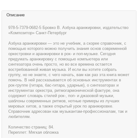
Описание
978-5-7379-0682-5 Бровко В. Азбука аранжировки, издательство
«Композитор» Санкт-Петербург
Азбука аранжировки — это не учебник, а скорее справочник, с
помощью которого можно получить знания основ современной
оркестровки и аранжировки в рок- и поп-музыке. Сегодня
придумать аранжировку с помощью компьютера или
синтезатора очень просто, но во все времена остается
востребованной живая музыка. И если вы хотите собрать
группу, но не знаете, с чего начать, вам как раз эта книга может
помочь. В ней рассказывается об основных инструментах в
рок-группе (гитара, бас-гитара, ударные), о синтезаторах и
инструментах оркестра, ритмогармонической фактуре, она
содержит словарь стилей рок-, поп- и джазовой музыки,
шаблоны современных ритмов, нотные примеры из лучших
мировых хитов, а также открытый урок по аранжировке.
Справочник адресован как музыкантам-профессионалам, так и
любителям.
Количество страниц: 84.
Переплет: Мягкая обложка