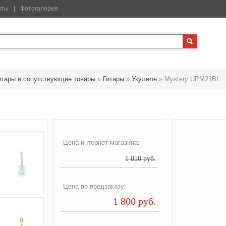
кты
Фотогалерея
итары и сопутствующие товары
»
Гитары
»
Укулеле
»
Mystery UPM21BL
Цена интернет-магазина:
1 850 руб.
Цена по предзаказу:
1 800 руб.