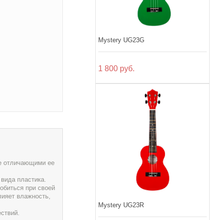
Mystery UG23G
1 800 руб.
не отличающими ее
 вида пластика.
обиться при своей
лияет влажность,
Mystery UG23R
ствий.