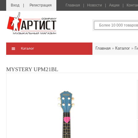
Вход
Регистрация
Главная
Новости
Акции
Конта
Главная
»
Каталог
»
Г
Каталог
MYSTERY UPM21BL