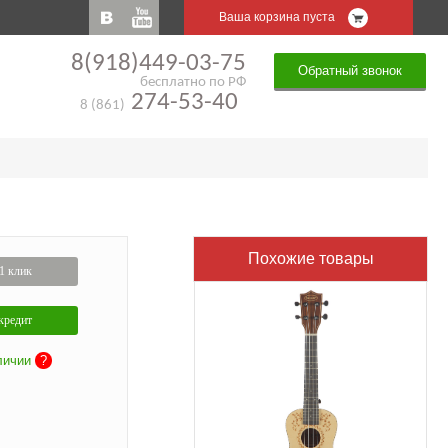
Ваша корзина пуста
8(918)449-03-75
Обратный звонок
бесплатно по РФ
274-53-40
8 (861)
Похожие товары
1 клик
кредит
личии
?