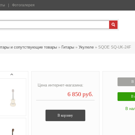
кты
Фотогалерея
итары и сопутствующие товары
»
Гитары
»
Укулеле
»
SQOE SQ-UK-24F
В 
Цена интернет-магазина:
6 850 руб.
В 
В на
В корзину