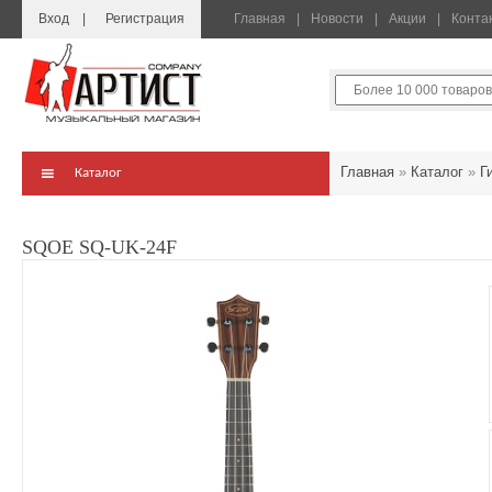
Вход
Регистрация
Главная
Новости
Акции
Конта
Главная
»
Каталог
»
Г
Каталог
SQOE SQ-UK-24F