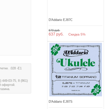
D'Addario EJ87C
670 руб.
637 руб.
Скидка 5%
етке. .028 -E1
449-03-75, 8 (861)
й офертой.
газина.
D'Addario EJ87S