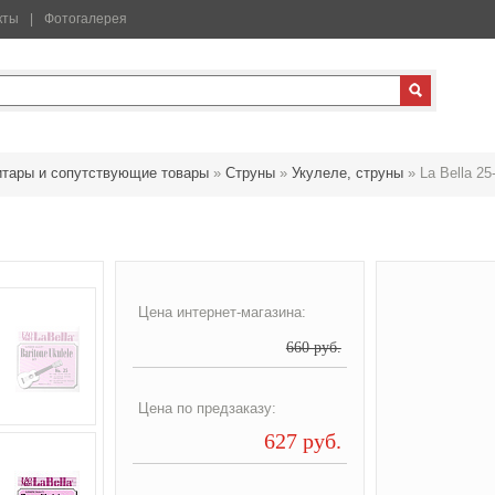
кты
Фотогалерея
итары и сопутствующие товары
»
Струны
»
Укулеле, струны
»
La Bella 25
Цена интернет-магазина:
660 руб.
Цена по предзаказу:
627 руб.