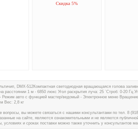
Скидка 5%
льтичип, DMX-512Компактная светодиодная вращающаяся голова заливн
расстоянии 1 м - 6850 люкс Угол раскрытия луча: 25 `Строб: 0-20 Гц У
и - Режим авто с функцией мастер/ведомый - Электронное меню Вращение
м Вес: 2,8 кг
вопросы, вы можете связаться с нашими консультантами по тел. 8 (918) 
указанные на сайте, являются ознакомительными и не являются публично
условиях и сроках поставки можно также уточнить у консультантов ма