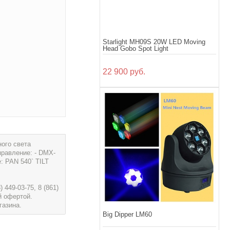
Starlight MH09S 20W LED Moving
Head Gobo Spot Light
22 900 руб.
ого света
правление: - DMX-
: PAN 540` TILT
449-03-75, 8 (861)
й офертой.
газина.
Big Dipper LM60