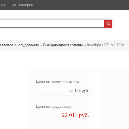
кты
Фотогалерея
ветовое оборудование
»
Вращающиеся головы
»
Involight LED MH78W
Цена интернет-магазина:
23 169 руб.
Цена по предзаказу:
22 011 руб.