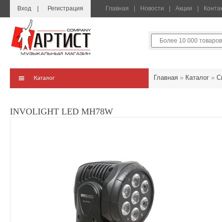
Вход
Регистрация
Главная
Новости
Акции
Конта
Главная
»
Каталог
»
С
Каталог
INVOLIGHT LED MH78W