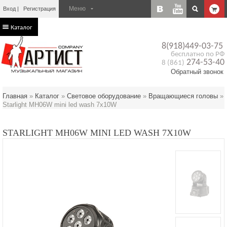
Вход
Регистрация
Каталог
8(918)449-03-75
бесплатно по РФ
274-53-40
8 (861)
Обратный звонок
Главная
»
Каталог
»
Световое оборудование
»
Вращающиеся головы
»
Starlight MH06W mini led wash 7x10W
STARLIGHT MH06W MINI LED WASH 7X10W