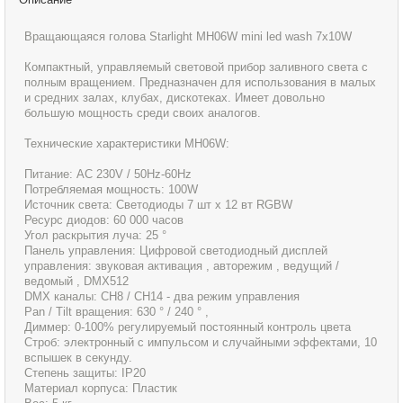
Вращающаяся голова Starlight MH06W mini led wash 7x10W
Компактный, управляемый световой прибор заливного света с
полным вращением. Предназначен для использования в малых
и средних залах, клубах, дискотеках. Имеет довольно
большую мощность среди своих аналогов.
Технические характеристики MH06W:
Питание: AC 230V / 50Hz-60Hz
Потребляемая мощность: 100W
Источник света: Светодиоды 7 шт х 12 вт RGBW
Ресурс диодов: 60 000 часов
Угол раскрытия луча: 25 °
Панель управления: Цифровой светодиодный дисплей
управления: звуковая активация , авторежим , ведущий /
ведомый , DMX512
DMX каналы: CH8 / CH14 - два режим управления
Pan / Tilt вращения: 630 ° / 240 ° ,
Диммер: 0-100% регулируемый постоянный контроль цвета
Строб: электронный с импульсом и случайными эффектами, 10
вспышек в секунду.
Степень защиты: IP20
Материал корпуса: Пластик