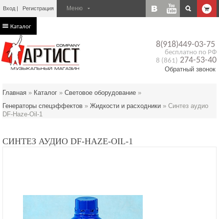
Вход
Регистрация
Каталог
8(918)449-03-75
бесплатно по РФ
274-53-40
8 (861)
Обратный звонок
Главная
»
Каталог
»
Световое оборудование
»
Генераторы спецэффектов
»
Жидкости и расходники
»
Синтез аудио
DF-Haze-Oil-1
СИНТЕЗ АУДИО DF-HAZE-OIL-1