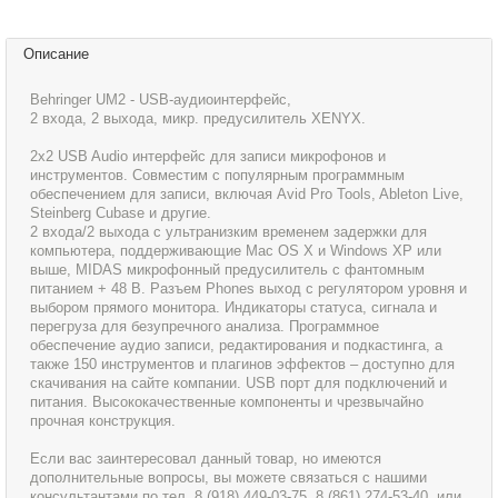
Описание
Behringer UM2 - USB-аудиоинтерфейс,
2 входа, 2 выхода, микр. предусилитель XENYX.
2х2 USB Audio интерфейс для записи микрофонов и
инструментов. Совместим с популярным программным
обеспечением для записи, включая Avid Pro Tools, Ableton Live,
Steinberg Cubase и другие.
2 входа/2 выхода с ультранизким временем задержки для
компьютера, поддерживающие Mac OS X и Windows XP или
выше, MIDAS микрофонный предусилитель с фантомным
питанием + 48 В. Разъем Phones выход с регулятором уровня и
выбором прямого монитора. Индикаторы статуса, сигнала и
перегруза для безупречного анализа. Программное
обеспечение аудио записи, редактирования и подкастинга, а
также 150 инструментов и плагинов эффектов – доступно для
скачивания на сайте компании. USB порт для подключений и
питания. Высококачественные компоненты и чрезвычайно
прочная конструкция.
Если вас заинтересовал данный товар, но имеются
дополнительные вопросы, вы можете связаться с нашими
консультантами по тел. 8 (918) 449-03-75, 8 (861) 274-53-40, или