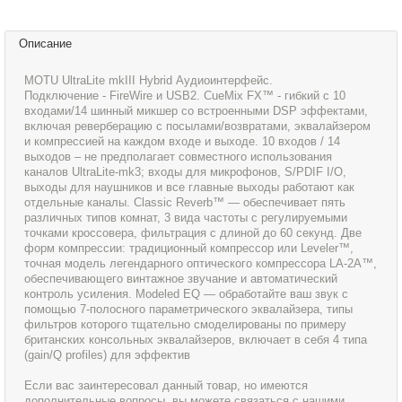
Описание
MOTU UltraLite mkIII Hybrid Аудиоинтерфейс.
Подключение - FireWire и USB2. CueMix FX™ - гибкий с 10
входами/14 шинный микшер со встроенными DSP эффектами,
включая реверберацию с посылами/возвратами, эквалайзером
и компрессией на каждом входе и выходе. 10 входов / 14
выходов – не предполагает совместного использования
каналов UltraLite-mk3; входы для микрофонов, S/PDIF I/O,
выходы для наушников и все главные выходы работают как
отдельные каналы. Classic Reverb™ — обеспечивает пять
различных типов комнат, 3 вида частоты с регулируемыми
точками кроссовера, фильтрация с длиной до 60 секунд. Две
форм компрессии: традиционный компрессор или Leveler™,
точная модель легендарного оптического компрессора LA-2A™,
обеспечивающего винтажное звучание и автоматический
контроль усиления. Modeled EQ — обработайте ваш звук с
помощью 7-полосного параметрического эквалайзера, типы
фильтров которого тщательно смоделированы по примеру
британских консольных эквалайзеров, включает в себя 4 типа
(gain/Q profiles) для эффектив
Если вас заинтересовал данный товар, но имеются
дополнительные вопросы, вы можете связаться с нашими