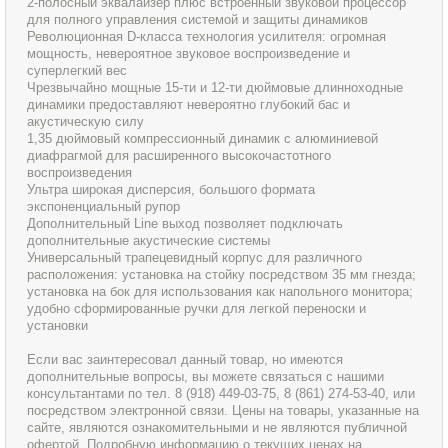
2-полосный эквалайзер плюс встроенный звуковой процессор
для полного управления системой и защиты динамиков
Революционная D-класса технология усилителя: огромная
мощность, невероятное звуковое воспроизведение и
суперлегкий вес
Чрезвычайно мощные 15-ти и 12-ти дюймовые длинноходные
динамики предоставляют невероятно глубокий бас и
акустическую силу
1,35 дюймовый компрессионный динамик с алюминиевой
диафрагмой для расширенного высокочастотного
воспроизведения
Ультра широкая дисперсия, большого формата
экспоненциальный рупор
Дополнительный Line выход позволяет подключать
дополнительные акустические системы
Универсальный трапецевидный корпус для различного
расположения: установка на стойку посредством 35 мм гнезда;
установка на бок для использования как напольного монитора;
удобно сформированные ручки для легкой переноски и
установки
Если вас заинтересовал данный товар, но имеются
дополнительные вопросы, вы можете связаться с нашими
консультантами по тел. 8 (918) 449-03-75, 8 (861) 274-53-40, или
посредством электронной связи. Цены на товары, указанные на
сайте, являются ознакомительными и не являются публичной
офертой. Подробную информацию о текущих ценах на