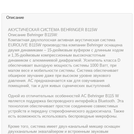
Описание
АКУСТИЧЕСКАЯ СИСТЕМА BEHRINGER B115W
Описание Behringer B115W:
Компактная двухполосная активная акустическая система
EUROLIVE B115W производства компании Behringer оснащена
двумя динамиками – 15-дюймовым вуфером с длинным ходом
и 1,35-дюймовым компрессионным высокочастотным
динамиком с алюминиевой диафрагмой. Усилитель класса D
обеспечивает выходную мощность системы 1000 Ватт, при
малом весе и мобильности системы. Система обеспечивает
обширное звучание даже при высоком уровне звукового
давления. АС предназначается как для озвучивания
помещений, так и для живых сценических выступлений.
Одной из отличительных особенностей АС Behringer B115 W
является поддержка беспроводного интерфейса Bluetooth. Эта
технология обеспечивает простое соединение совместимых
устройств и передачу стереофонического аудиосигнала. Также
есть возможность использовать беспроводные микрофоны.
Кроме того, система имеет двух-канальный микшер оснащен
двухканальным эквалайзером и встроенным звуковым