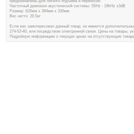
предназначены для легкого подъема и переноски
Частотный диапазон акустической системы: 55Hz - 18kHz ±3dB
Размер: 620мм x 394мм x 330мм
Вес нетто: 20,5кг
Если вас заинтересовал данный товар, но имеются дополнительные 
274-53-40, или посредством электронной связи. Цены на товары, 
Подробную информацию о текущих ценах на отсутствующие товары, 