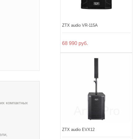
ZTX audio VR-115A
68 990 руб.
оих компактных
ZTX audio EVX12
ели,