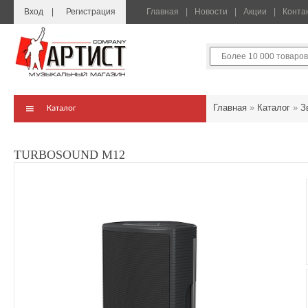
Вход
Регистрация
Главная
Новости
Акции
Конта
Главная
»
Каталог
»
З
Каталог
TURBOSOUND M12