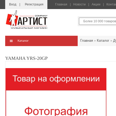
Вход
Регистрация
Главная
Новости
Акции
Конта
Главная
»
Каталог
»
Д
Каталог
YAMAHA YRS-20GP