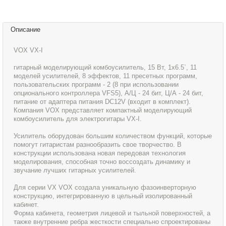
Описание
VOX VX-I
гитарный моделирующий комбоусилитель, 15 Вт, 1x6.5`, 11
моделей усилителей, 8 эффектов, 11 пресетных программ,
пользовательских программ - 2 (8 при использовании
опционального контроллера VFS5), А/Ц - 24 бит, Ц/А - 24 бит,
питание от адаптера питания DC12V (входит в комплект).
Компания VOX представляет компактный моделирующий
комбоусилитель для электрогитары VX-I.
Усилитель оборудован большим количеством функций, которые
помогут гитаристам разнообразить свое творчество. В
конструкции использована новая передовая технология
моделирования, способная точно воссоздать динамику и
звучание лучших гитарных усилителей.
Для серии VX VOX создала уникальную фазоинверторную
конструкцию, интегрированную в цельный изолированный
кабинет.
Форма кабинета, геометрия лицевой и тыльной поверхностей, а
также внутренние ребра жесткости специально спроектированы