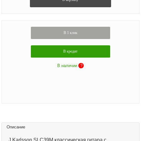
В 1 клик
В кредит
В наличии
?
Описание
J.Karlsson SLC39M классическая гитара с