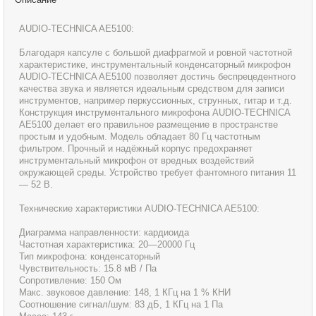
AUDIO-TECHNICA AE5100:
Благодаря капсуле с большой диафрагмой и ровной частотной
характеристике, инструментальный конденсаторный микрофон
AUDIO-TECHNICA AE5100 позволяет достичь беспрецедентного
качества звука и является идеальным средством для записи
инструментов, например перкуссионных, струнных, гитар и т.д.
Конструкция инструментального микрофона AUDIO-TECHNICA
AE5100 делает его правильное размещение в пространстве
простым и удобным. Модель обладает 80 Гц частотным
фильтром. Прочный и надёжный корпус предохраняет
инструментальный микрофон от вредных воздействий
окружающей среды. Устройство требует фантомного питания 11
— 52 В.
Технические характеристики AUDIO-TECHNICA AE5100:
Диаграмма направленности: кардиоида
Частотная характеристика: 20—20000 Гц
Тип микрофона: конденсаторный
Чувствительность: 15.8 мВ / Па
Сопротивление: 150 Ом
Макс. звуковое давление: 148, 1 КГц на 1 % КНИ
Соотношение сигнал/шум: 83 дБ, 1 КГц на 1 Па