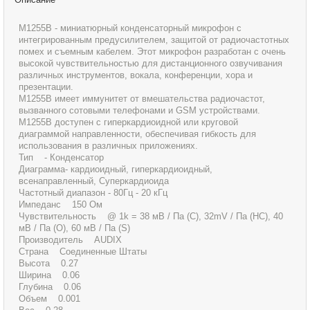
M1255B - миниатюрный конденсаторный микрофон с
интегрированным предусилителем, защитой от радиочастотных
помех и съемным кабелем. Этот микрофон разработан с очень
высокой чувствительностью для дистанционного озвучивания
различных инструментов, вокала, конференции, хора и
презентации.
M1255B имеет иммунитет от вмешательства радиочастот,
вызванного сотовыми телефонами и GSM устройствами.
M1255B доступен с гиперкардиоидной или круговой
диаграммой направленности, обеспечивая гибкость для
использования в различных приложениях.
Тип - Конденсатор
Диаграмма- кардиоидный, гиперкардиоидный,
всенаправленный, Суперкардиоида
Частотный диапазон - 80Гц - 20 кГц
Импеданс 150 Ом
Чувствительность @ 1k = 38 мВ / Па (С), 32mV / Па (НС), 40
мВ / Па (O), 60 мВ / Па (S)
Производитель AUDIX
Страна Соединенные Штаты
Высота 0.27
Ширина 0.06
Глубина 0.06
Объем 0.001