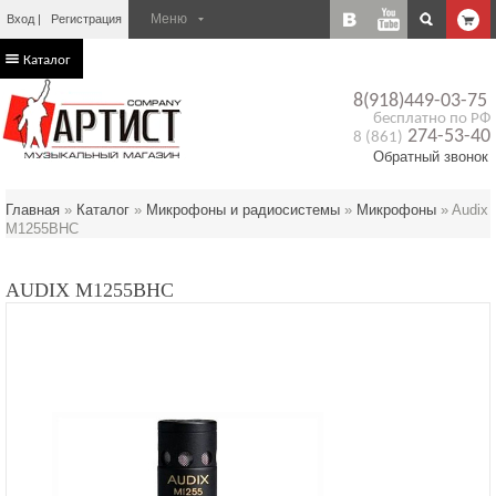
Вход
Регистрация
Каталог
8(918)449-03-75
бесплатно по РФ
274-53-40
8 (861)
Обратный звонок
Главная
»
Каталог
»
Микрофоны и радиосистемы
»
Микрофоны
»
Audix
M1255BHC
AUDIX M1255BHC