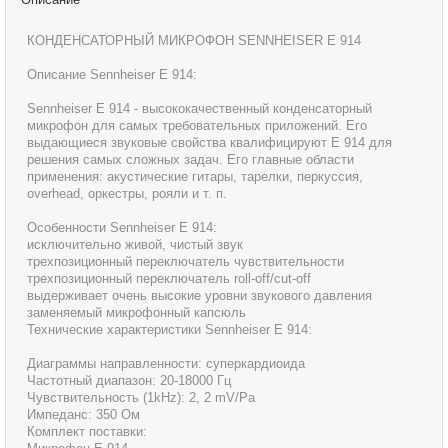
КОНДЕНСАТОРНЫЙ МИКРОФОН SENNHEISER E 914
Описание Sennheiser E 914:
Sennheiser E 914 - высококачественный конденсаторный
микрофон для самых требовательных приложений. Его
выдающиеся звуковые свойства квалифицируют Е 914 для
решения самых сложных задач. Его главные области
применения: акустические гитары, тарелки, перкуссия,
overhead, оркестры, рояли и т. п.
Особенности Sennheiser E 914:
исключительно живой, чистый звук
трехпозиционный переключатель чувствительности
трехпозиционный переключатель roll-off/cut-off
выдерживает очень высокие уровни звукового давления
заменяемый микрофонный капсюль
Технические характеристики Sennheiser E 914:
Диаграммы направленности: суперкардиоида
Частотный диапазон: 20-18000 Гц
Чувствительность (1kHz): 2, 2 mV/Pa
Импеданс: 350 Ом
Комплект поставки: