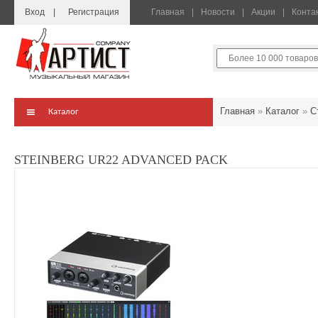
Вход
Регистрация
Главная
Новости
Акции
Конта
Главная
»
Каталог
»
С
Каталог
STEINBERG UR22 ADVANCED PACK