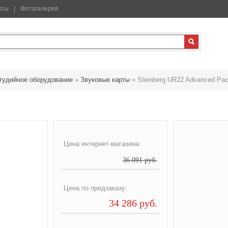
кты
Фотогалерея
тудийное оборудование
»
Звуковые карты
»
Steinberg UR22 Advanced Pa
Цена интернет-магазина:
36 091 руб.
Цена по предзаказу:
34 286 руб.