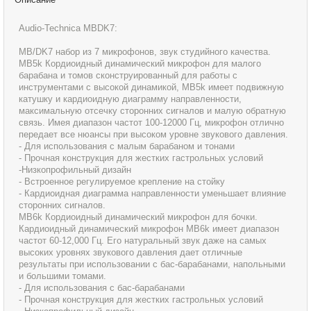
Audio-Technica MBDK7:
MB/DK7 набор из 7 микрофонов, звук студийного качества.
MB5k Кордиоидный динамический микрофон для малого
барабана и томов сконструированный для работы с
инструментами с высокой динамикой, MB5k имеет подвижную
катушку и кардиоидную диаграмму направленности,
максимальную отсечку сторонних сигналов и малую обратную
связь. Имея диапазон частот 100-12000 Гц, микрофон отлично
передает все нюансы при высоком уровне звукового давления.
- Для использования с малым барабаном и тонами
- Прочная конструкция для жестких гастрольных условий
-Низкопрофильный дизайн
- Встроенное регулируемое крепление на стойку
- Кардиоидная диаграмма направленности уменьшает влияние
сторонних сигналов.
MB6k Кордиоидный динамический микрофон для бочки.
Кардиоидный динамический микрофон MB6k имеет диапазон
частот 60-12,000 Гц. Его натуральный звук даже на самых
высоких уровнях звукового давления дает отличные
результаты при использовании с бас-барабанами, напольными
и большими томами.
- Для использования с бас-барабанами
- Прочная конструкция для жестких гастрольных условий