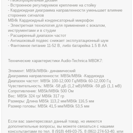
- Низкопрофильный дизайн
- Встроенное регулируемое крепление на стойку
- Кардиоидная диаграмма направленности уменьшает влияние
сторонних сигналов
MB4k Кардиоидный конденсаторный микрофон
- Электретная технология для применения с вокалом,
инструментами и в студии
- Расширенный диапазон частот
- Антишоковый подвес снижает эксплуатационный шум
- Фантомное питание 11-52 В, либо батарейка 1.5 В АА
Технические характеристики Audio-Technica MBDK7:
Элемент: MB5k/MB6k- динамический
Диаграмма направленности: MB5k/MB6k -Кардиоида
Диапазон частот: MB5k 100-12,000 Гц/MB6k 60-12,000 Гц
Чувствительность: MB5k -58 дБ (1,2 мВ)/MB6k -59 дБ (1,1 мВ)
Сопротивление: MB5k/MB6k 500 Ом
Вес: MB5k 324 гр/ MB6k 317 гр
Размеры: Длина MB5k 113,2 мм/MB6k 116,5 мм
Размер головы: MB5k 41,5 мм/MB6k 53,5 мм
Если вас заинтересовал данный товар, но имеются
дополнительные вопросы, вы можете связаться с нашими
консультантами по тел. 8 (918) 449-03-75, 8 (861) 274-53-40, или