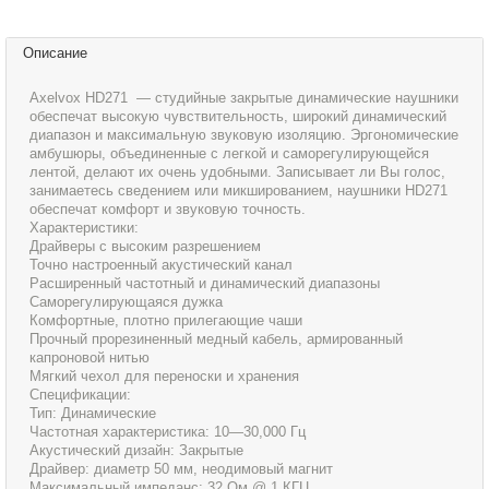
Описание
Axelvox HD271 — студийные закрытые динамические наушники
обеспечат высокую чувствительность, широкий динамический
диапазон и максимальную звуковую изоляцию. Эргономические
амбушюры, объединенные с легкой и саморегулирующейся
лентой, делают их очень удобными. Записывает ли Вы голос,
занимаетесь сведением или микшированием, наушники HD271
обеспечат комфорт и звуковую точность.
Характеристики:
Драйверы с высоким разрешением
Точно настроенный акустический канал
Расширенный частотный и динамический диапазоны
Саморегулирующаяся дужка
Комфортные, плотно прилегающие чаши
Прочный прорезиненный медный кабель, армированный
капроновой нитью
Мягкий чехол для переноски и хранения
Спецификации:
Тип: Динамические
Частотная характеристика: 10—30,000 Гц
Акустический дизайн: Закрытые
Драйвер: диаметр 50 мм, неодимовый магнит
Максимальный импеданс: 32 Ом @ 1 КГЦ