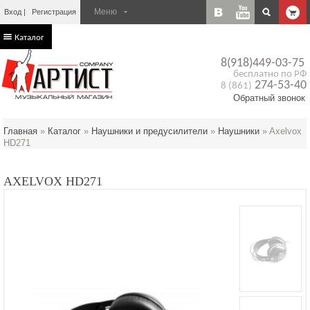
Вход
Регистрация
Каталог
8(918)449-03-75
бесплатно по РФ
274-53-40
8 (861)
Обратный звонок
Главная
»
Каталог
»
Наушники и предусилители
»
Наушники
»
Axelvox
HD271
AXELVOX HD271