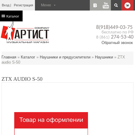
Вход
Регистрация
Каталог
8(918)449-03-75
бесплатно по РФ
274-53-40
8 (861)
Обратный звонок
Главная
»
Каталог
»
Наушники и предусилители
»
Наушники
»
ZTX
audio S-50
ZTX AUDIO S-50