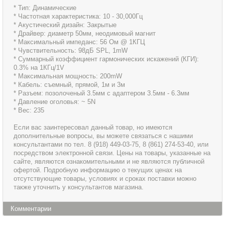
* Тип: Динамические
* Частотная характеристика: 10 - 30,000Гц
* Акустический дизайн: Закрытые
* Драйвер: диаметр 50мм, неодимовый магнит
* Максимальный импеданс: 56 Ом @ 1КГЦ
* Чувствительность: 98дБ SPL, 1mW
* Суммарный коэффициент гармонических искажений (КГИ):
0.3% на 1КГц/1V
* Максимальная мощность: 200mW
* Кабель: съемный, прямой, 1м и 3м
* Разъем: позолоченый 3.5мм с адаптером 3.5мм - 6.3мм
* Давление оголовья: ~ 5N
* Вес: 235
Если вас заинтересовал данный товар, но имеются
дополнительные вопросы, вы можете связаться с нашими
консультантами по тел. 8 (918) 449-03-75, 8 (861) 274-53-40, или
посредством электронной связи. Цены на товары, указанные на
сайте, являются ознакомительными и не являются публичной
офертой. Подробную информацию о текущих ценах на
отсутствующие товары, условиях и сроках поставки можно
также уточнить у консультантов магазина.
Комментарии