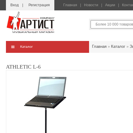
Вход
Регистрация
Главная
Новости
Акции
Конта
Главная
»
Каталог
»
З
Каталог
ATHLETIC L-6