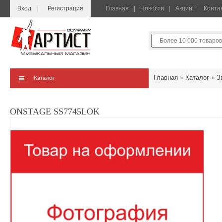
Вход
Регистрация
Главная
Новости
Акции
Конта
Главная
»
Каталог
»
З
Каталог
ONSTAGE SS7745LOK