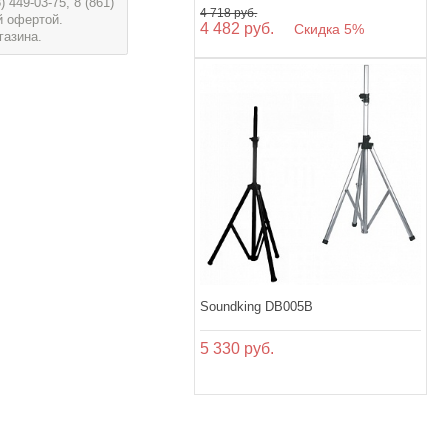
449-03-75, 8 (861)
4 718 руб.
й офертой.
4 482 руб.
Скидка 5%
газина.
Soundking DB005B
5 330 руб.